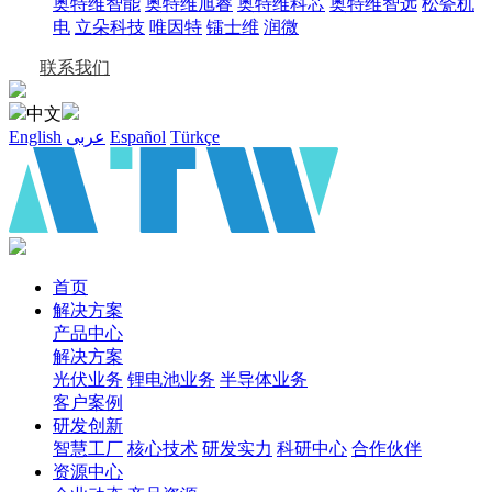
奥特维智能
奥特维旭睿
奥特维科芯
奥特维智远
松瓷机
电
立朵科技
唯因特
镭士维
润微
联系我们
中文
English
عربى
Español
Türkçe
首页
解决方案
产品中心
解决方案
光伏业务
锂电池业务
半导体业务
客户案例
研发创新
智慧工厂
核心技术
研发实力
科研中心
合作伙伴
资源中心