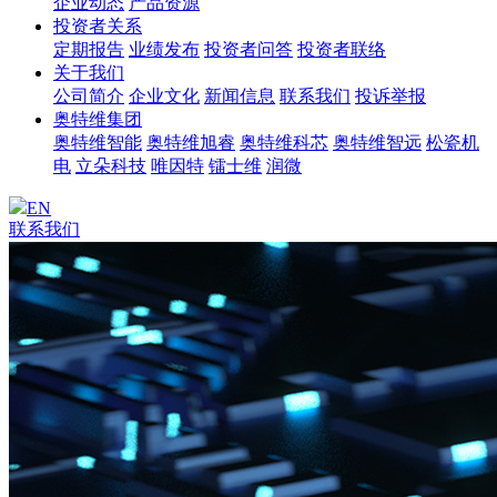
企业动态
产品资源
投资者关系
定期报告
业绩发布
投资者问答
投资者联络
关于我们
公司简介
企业文化
新闻信息
联系我们
投诉举报
奥特维集团
奥特维智能
奥特维旭睿
奥特维科芯
奥特维智远
松瓷机
电
立朵科技
唯因特
镭士维
润微
EN
联系我们