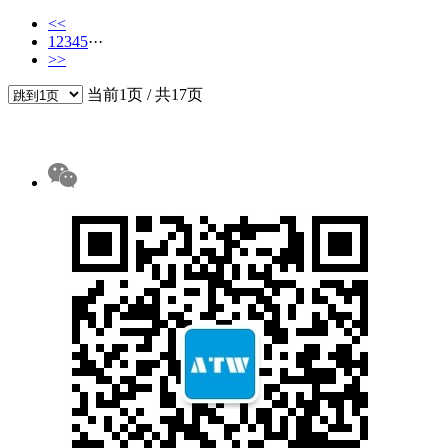
<<
1
2
3
4
5
···
>>
当前1页 / 共17页