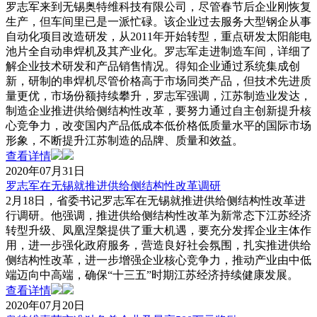
罗志军来到无锡奥特维科技有限公司，尽管春节后企业刚恢复
生产，但车间里已是一派忙碌。该企业过去服务大型钢企从事
自动化项目改造研发，从2011年开始转型，重点研发太阳能电
池片全自动串焊机及其产业化。罗志军走进制造车间，详细了
解企业技术研发和产品销售情况。得知企业通过系统集成创
新，研制的串焊机尽管价格高于市场同类产品，但技术先进质
量更优，市场份额持续攀升，罗志军强调，江苏制造业发达，
制造企业推进供给侧结构性改革，要努力通过自主创新提升核
心竞争力，改变国内产品低成本低价格低质量水平的国际市场
形象，不断提升江苏制造的品牌、质量和效益。
查看详情
2020年07月31日
罗志军在无锡就推进供给侧结构性改革调研
2月18日，省委书记罗志军在无锡就推进供给侧结构性改革进
行调研。他强调，推进供给侧结构性改革为新常态下江苏经济
转型升级、凤凰涅槃提供了重大机遇，要充分发挥企业主体作
用，进一步强化政府服务，营造良好社会氛围，扎实推进供给
侧结构性改革，进一步增强企业核心竞争力，推动产业由中低
端迈向中高端，确保“十三五”时期江苏经济持续健康发展。
查看详情
2020年07月20日