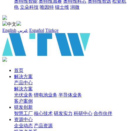
奥特维智能
奥特维旭睿
奥特维科芯
奥特维智远
松瓷机
电
立朵科技
唯因特
镭士维
润微
中文
English
عربى
Español
Türkçe
首页
解决方案
产品中心
解决方案
光伏业务
锂电池业务
半导体业务
客户案例
研发创新
智慧工厂
核心技术
研发实力
科研中心
合作伙伴
资源中心
企业动态
产品资源