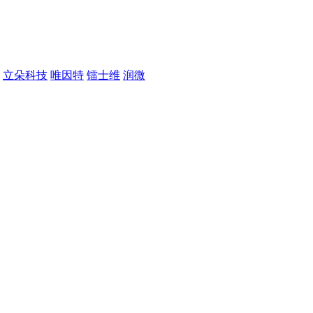
立朵科技
唯因特
镭士维
润微