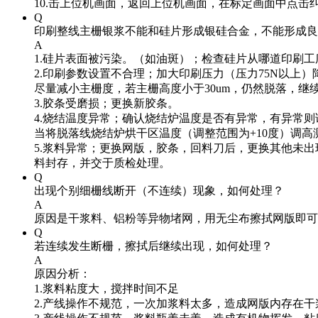
10.击上位机画面，返回上位机画面，在标定画面中点击
Q
印刷整线主栅银浆不能和硅片形成银硅合金，不能形成良
A
1.硅片表面被污染。（如油斑）；检查硅片从哪道印刷
2.印刷参数设置不合理；加大印刷压力（压力75N以上
尽量减小主栅度，若主栅高度小于30um，仍然脱落，继
3.胶条受磨损；更换新胶条。
4.烧结温度异常；确认烧结炉温度是否有异常，有异常
当将脱落线烧结炉烘干区温度（调整范围为+10度）调高
5.浆料异常；更换网版，胶条，回料刀后，更换其他未
料封存，并交于质检处理。
Q
出现个别细栅线断开（不连续）现象，如何处理？
A
原因是干浆料、铝粉等异物堵网，用无尘布擦拭网版即可
Q
若连续发生断栅，擦拭后继续出现，如何处理？
A
原因分析：
1.浆料粘度大，搅拌时间不足
2.产线操作不规范，一次加浆料太多，造成网版内存在干