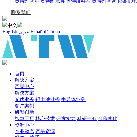
奥特维智能
奥特维旭睿
奥特维科芯
奥特维智远
松瓷机电
联系我们
中文
English
عربى
Español
Türkçe
首页
解决方案
产品中心
解决方案
光伏业务
锂电池业务
半导体业务
客户案例
研发创新
智慧工厂
核心技术
研发实力
科研中心
合作伙伴
资源中心
企业动态
产品资源