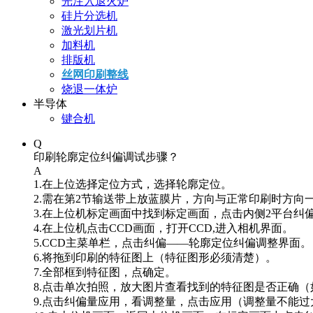
光注入退火炉
硅片分选机
激光划片机
加料机
排版机
丝网印刷整线
烧退一体炉
半导体
键合机
Q
印刷轮廓定位纠偏调试步骤？
A
1.在上位选择定位方式，选择轮廓定位。
2.需在第2节输送带上放蓝膜片，方向与正常印刷时方向
3.在上位机标定画面中找到标定画面，点击内侧2平台纠
4.在上位机点击CCD画面，打开CCD,进入相机界面。
5.CCD主菜单栏，点击纠偏——轮廓定位纠偏调整界面。
6.将拖到印刷的特征图上（特征图形必须清楚）。
7.全部框到特征图，点确定。
8.点击单次拍照，放大图片查看找到的特征图是否正确
9.点击纠偏量应用，看调整量，点击应用（调整量不能过