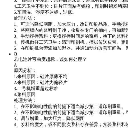
3.产线操作不规范，浆料瓶盖未盖，造成有机物挥发，粘
4.工艺卫生不到位：硅片正面粘有铝粉，印刷时铝粉堵塞
5.车间温、湿度不达标，过低。
处理方法：
1、可适当降低网距，加大压力，改进印刷品质。手动搅
2、将网版内的浆料刮干净，收集在专门的桶内，再加新
3、手动搅拌浆料；更换搅拌时间足的浆料，换下的浆料
4、停机做好工艺卫生：清理印刷机，擦拭传送皮带。定
5、在印刷机台旁添加加湿器。并通知动力改善车间温、
Q
若电池片弯曲度超标，该如何处理？
A
原因分析：
1.来料原因：硅片厚薄不均
2.来料原因：硅片为偏轻片
3.二号机增重超过标准
4.浆料原因
处理方法：
1、在不影响电性能的前提下适当减少第二道印刷重量。
2、在不影响电性能的前提下适当减少第二道印刷重量，可
3、调节增重，加大压力，降低网距
4、浆料粘度大，或不同批次浆料存在差异；实验浆料和