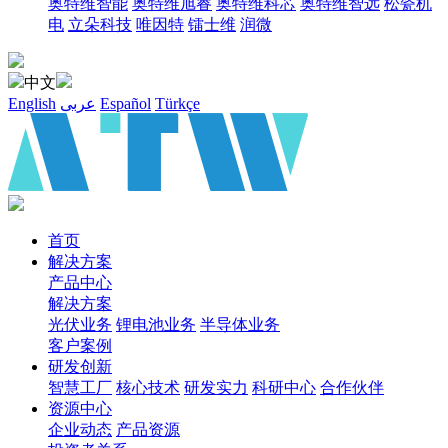
奥特维智能
奥特维旭睿
奥特维科芯
奥特维智远
松瓷机
电
立朵科技
唯因特
镭士维
润微
中文
English
عربى
Español
Türkçe
首页
解决方案
产品中心
解决方案
光伏业务
锂电池业务
半导体业务
客户案例
研发创新
智慧工厂
核心技术
研发实力
科研中心
合作伙伴
资源中心
企业动态
产品资源