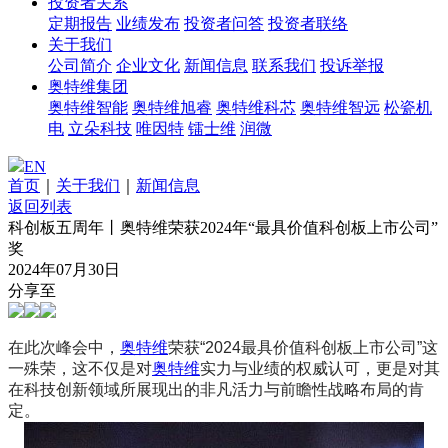
投资者关系
定期报告
业绩发布
投资者问答
投资者联络
关于我们
公司简介
企业文化
新闻信息
联系我们
投诉举报
奥特维集团
奥特维智能
奥特维旭睿
奥特维科芯
奥特维智远
松瓷机
电
立朵科技
唯因特
镭士维
润微
EN
首页
｜
关于我们
｜
新闻信息
返回列表
科创板五周年丨奥特维荣获2024年“最具价值科创板上市公司”
奖
2024年07月30日
分享至
在此次峰会中，
奥特维
荣获“2024最具价值科创板上市公司”这
一殊荣，这不仅是对
奥特维
实力与业绩的权威认可，更是对其
在科技创新领域所展现出的非凡活力与前瞻性战略布局的肯
定。