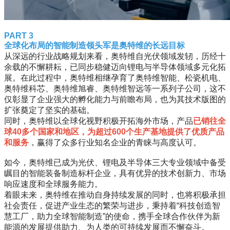
PART 3
全球化布局的智能制造领头军是奥特维的长远目标
从深远的行业战略规划来看，奥特维自光伏领域发轫，历经十
余载的不懈耕耘，已同步稳健迈向锂电与半导体领域多元化拓
展。在此过程中，奥特维相继孕育了奥特维智能、松瓷机电、
奥特维科芯、奥特维旭睿、奥特维智远等一系列子公司，这不
仅彰显了企业强大的孵化能力与前瞻布局，也为其技术版图的
扩张奠定了坚实的基础。
同时，奥特维以全球化视野积极开拓海外市场，产品
已销往全
球40多个国家和地区，为超过600个生产基地提供了优质产品
和服务
，赢得了众多行业知名企业的青睐与高度认可。
如今，奥特维已成为光伏、锂电及半导体三大专业领域中备受
瞩目的智能装备制造标杆企业，具有优异的技术创新力、市场
响应速度和全球服务能力。
着眼未来，奥特维在推动自身持续发展的同时，也将积极承担
社会责任，促进产业生态的繁荣与进步，秉持着“科技创造智
慧工厂，助力全球智能制造”的使命，携手全球合作伙伴为新
能源的发展提供助力、为人类的可持续发展而不懈奋斗。