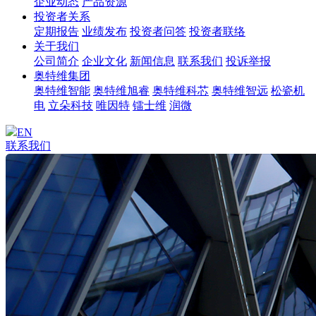
企业动态
产品资源
投资者关系
定期报告
业绩发布
投资者问答
投资者联络
关于我们
公司简介
企业文化
新闻信息
联系我们
投诉举报
奥特维集团
奥特维智能
奥特维旭睿
奥特维科芯
奥特维智远
松瓷机
电
立朵科技
唯因特
镭士维
润微
EN
联系我们