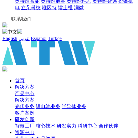
奥特维智能
奥特维旭睿
奥特维科芯
奥特维智远
松瓷机
电
立朵科技
唯因特
镭士维
润微
联系我们
中文
English
عربى
Español
Türkçe
首页
解决方案
产品中心
解决方案
光伏业务
锂电池业务
半导体业务
客户案例
研发创新
智慧工厂
核心技术
研发实力
科研中心
合作伙伴
资源中心