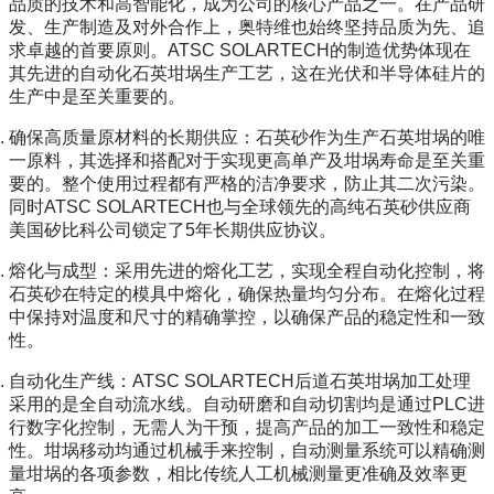
品质的技术和高智能化，成为公司的核心产品之一。在产品研
发、生产制造及对外合作上，奥特维也始终坚持品质为先、追
求卓越的首要原则。ATSC SOLARTECH的制造优势体现在
其先进的自动化石英坩埚生产工艺，这在光伏和半导体硅片的
生产中是至关重要的。
确保高质量原材料的长期供应：石英砂作为生产石英坩埚的唯
一原料，其选择和搭配对于实现更高单产及坩埚寿命是至关重
要的。整个使用过程都有严格的洁净要求，防止其二次污染。
同时ATSC SOLARTECH也与全球领先的高纯石英砂供应商
美国矽比科公司锁定了5年长期供应协议。
熔化与成型：采用先进的熔化工艺，实现全程自动化控制，将
石英砂在特定的模具中熔化，确保热量均匀分布。在熔化过程
中保持对温度和尺寸的精确掌控，以确保产品的稳定性和一致
性。
自动化生产线：ATSC SOLARTECH后道石英坩埚加工处理
采用的是全自动流水线。自动研磨和自动切割均是通过PLC进
行数字化控制，无需人为干预，提高产品的加工一致性和稳定
性。坩埚移动均通过机械手来控制，自动测量系统可以精确测
量坩埚的各项参数，相比传统人工机械测量更准确及效率更