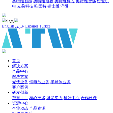
奥特维智能
奥特维旭睿
奥特维科芯
奥特维智远
松瓷机
电
立朵科技
唯因特
镭士维
润微
中文
English
عربى
Español
Türkçe
首页
解决方案
产品中心
解决方案
光伏业务
锂电池业务
半导体业务
客户案例
研发创新
智慧工厂
核心技术
研发实力
科研中心
合作伙伴
资源中心
企业动态
产品资源