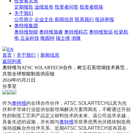
投资者关系
定期报告
业绩发布
投资者问答
投资者联络
关于我们
公司简介
企业文化
新闻信息
联系我们
投诉举报
奥特维集团
奥特维智能
奥特维旭睿
奥特维科芯
奥特维智远
松瓷机
电
立朵科技
唯因特
镭士维
润微
EN
首页
｜
关于我们
｜
新闻信息
返回列表
奥特维与ATSC SOLARTECH合作，树立石英坩埚技术典范，
共筑全球智能制造供应链
2024年05月21日
分享至
作为
奥特维
的全球合作伙伴，ATSC SOLARTECH以其为光
伏和半导体行业提供创新坩埚解决方案而闻名，不断通过开创
性的制造工艺和产品定义材料技术的未来。该公司追求卓越，
具备先进的设施，并长期与
奥特维
等世界优秀光伏模块制造商
保持战略合作伙伴关系。近期ATSC SOLARTECH宣布其在