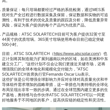
高。
质量保证：每只坩埚都要经过严格的系统检测，通过MES系
统对生产全过程进行数据采集及保留，保证数据和实物的可追
溯性，有利于技术的优化及质量的跟踪及分析，降低质量异常
风险，保证为客户提供的每个产品均为优质产品。
产品规格：ATSC SOLARTECH目前可为客户提供32英寸至
44英寸的优质坩埚。36S英寸坩埚使用寿命目前已稳定突破
500小时。
目前，ATSC SOLARTECH（
https://www.atscsolar.com/
）也
正计划将其制造能力扩展到越南以外的区域，如在美洲和中东
建立分工厂。“这些计划不仅会让我们更接近关键市场，还将
增强我们的全球本地化和规模化交付能力，”ATSC
SOLARTECH首席执行官Fernando Oscar Liu表示。
这些扩张是公司增强全球影响力并应对全球对高质量光伏和半
导体组件需求增加的战略举措，这一举措也与奥特维的全球化
布局呈现出非常一致的步调。通过在全球范围内建立更多的生
产基地，奥特维与合作伙伴ATSC SOLARTECH可以一同更
好地服务于不同地区的客户，提高供应链的稳定性和灵活性。