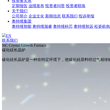
投资者关系
定期报告
业绩发布
投资者问答
投资者联络
关于我们
公司简介
企业文化
新闻信息
联系我们
投诉举报
奥特维集团
奥特维智能
奥特维旭睿
奥特维科芯
奥特维智远
松瓷机电
EN
联系我们
SiC Crystal Growth Furnace
碳化硅长晶炉
碳化硅长晶炉是一种在特定环境下，使碳化硅原料经过气相传