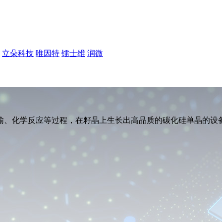
立朵科技
唯因特
镭士维
润微
输、化学反应等过程，在籽晶上生长出高品质的碳化硅单晶的设