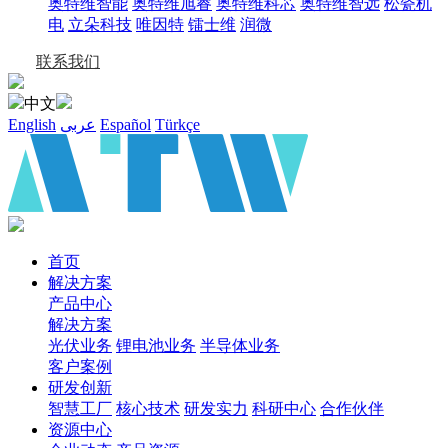
奥特维智能
奥特维旭睿
奥特维科芯
奥特维智远
松瓷机
电
立朵科技
唯因特
镭士维
润微
联系我们
中文
English
عربى
Español
Türkçe
首页
解决方案
产品中心
解决方案
光伏业务
锂电池业务
半导体业务
客户案例
研发创新
智慧工厂
核心技术
研发实力
科研中心
合作伙伴
资源中心