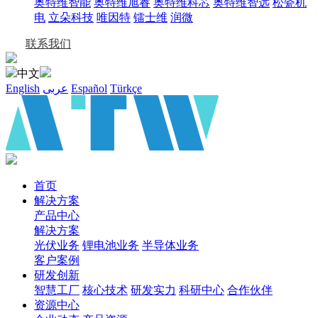
奥特维智能
奥特维旭睿
奥特维科芯
奥特维智远
松瓷机
电
立朵科技
唯因特
镭士维
润微
联系我们
中文
English
عربى
Español
Türkçe
首页
解决方案
产品中心
解决方案
光伏业务
锂电池业务
半导体业务
客户案例
研发创新
智慧工厂
核心技术
研发实力
科研中心
合作伙伴
资源中心