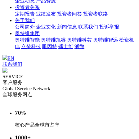
企业动态
产品资源
投资者关系
定期报告
业绩发布
投资者问答
投资者联络
关于我们
公司简介
企业文化
新闻信息
联系我们
投诉举报
奥特维集团
奥特维智能
奥特维旭睿
奥特维科芯
奥特维智远
松瓷机
电
立朵科技
唯因特
镭士维
润微
EN
联系我们
SERVICE
客户服务
Global Service Network
全球服务网点
70
%
核心产品全球市占率
1000
+