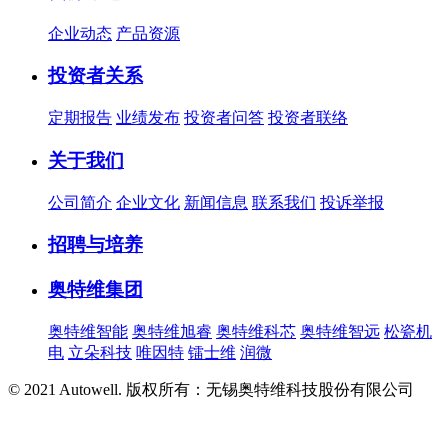
企业动态
产品资源
投资者关系
定期报告
业绩发布
投资者问答
投资者联络
关于我们
公司简介
企业文化
新闻信息
联系我们
投诉举报
招聘与培养
奥特维集团
奥特维智能
奥特维旭睿
奥特维科芯
奥特维智远
松瓷机
电
立朵科技
唯因特
镭士维
润微
© 2021 Autowell. 版权所有：无锡奥特维科技股份有限公司
苏
ICP备12031717号-3 公安备案号: 苏公网安备32021402002134
号