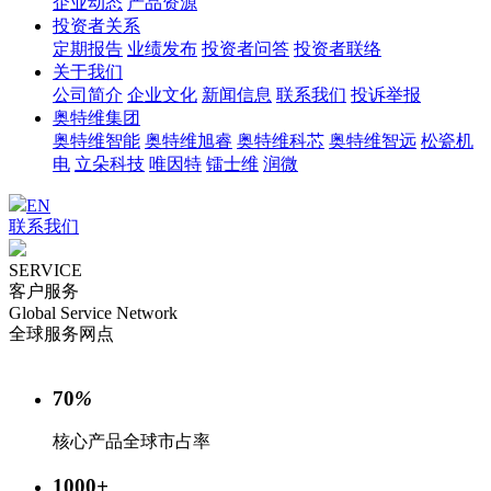
企业动态
产品资源
投资者关系
定期报告
业绩发布
投资者问答
投资者联络
关于我们
公司简介
企业文化
新闻信息
联系我们
投诉举报
奥特维集团
奥特维智能
奥特维旭睿
奥特维科芯
奥特维智远
松瓷机
电
立朵科技
唯因特
镭士维
润微
EN
联系我们
SERVICE
客户服务
Global Service Network
全球服务网点
70
%
核心产品全球市占率
1000
+