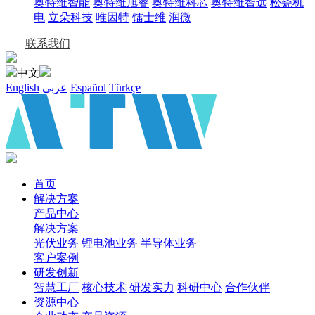
奥特维智能
奥特维旭睿
奥特维科芯
奥特维智远
松瓷机
电
立朵科技
唯因特
镭士维
润微
联系我们
中文
English
عربى
Español
Türkçe
首页
解决方案
产品中心
解决方案
光伏业务
锂电池业务
半导体业务
客户案例
研发创新
智慧工厂
核心技术
研发实力
科研中心
合作伙伴
资源中心