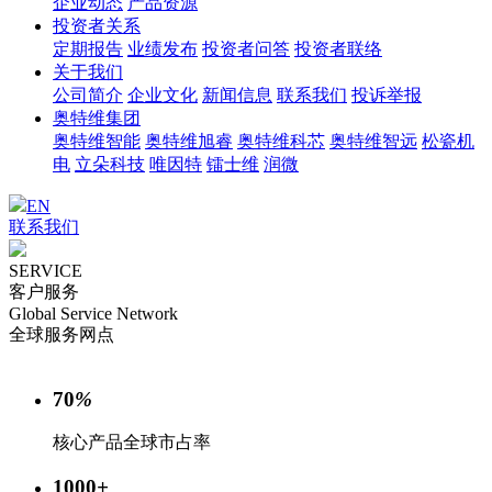
企业动态
产品资源
投资者关系
定期报告
业绩发布
投资者问答
投资者联络
关于我们
公司简介
企业文化
新闻信息
联系我们
投诉举报
奥特维集团
奥特维智能
奥特维旭睿
奥特维科芯
奥特维智远
松瓷机
电
立朵科技
唯因特
镭士维
润微
EN
联系我们
SERVICE
客户服务
Global Service Network
全球服务网点
70
%
核心产品全球市占率
1000
+