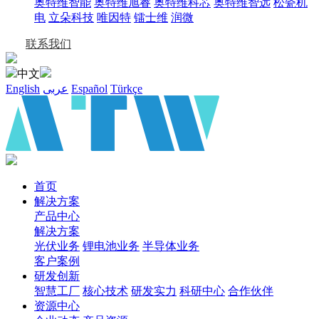
奥特维智能
奥特维旭睿
奥特维科芯
奥特维智远
松瓷机
电
立朵科技
唯因特
镭士维
润微
联系我们
中文
English
عربى
Español
Türkçe
首页
解决方案
产品中心
解决方案
光伏业务
锂电池业务
半导体业务
客户案例
研发创新
智慧工厂
核心技术
研发实力
科研中心
合作伙伴
资源中心