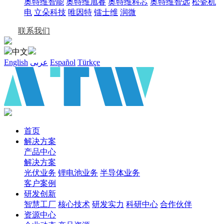
奥特维智能
奥特维旭睿
奥特维科芯
奥特维智远
松瓷机
电
立朵科技
唯因特
镭士维
润微
联系我们
中文
English
عربى
Español
Türkçe
首页
解决方案
产品中心
解决方案
光伏业务
锂电池业务
半导体业务
客户案例
研发创新
智慧工厂
核心技术
研发实力
科研中心
合作伙伴
资源中心