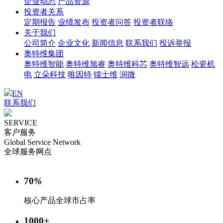
企业动态
产品资源
投资者关系
定期报告
业绩发布
投资者问答
投资者联络
关于我们
公司简介
企业文化
新闻信息
联系我们
投诉举报
奥特维集团
奥特维智能
奥特维旭睿
奥特维科芯
奥特维智远
松瓷机
电
立朵科技
唯因特
镭士维
润微
EN
联系我们
SERVICE
客户服务
Global Service Network
全球服务网点
70
%
核心产品全球市占率
1000
+