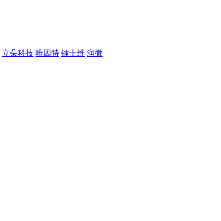
立朵科技
唯因特
镭士维
润微